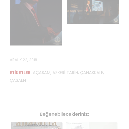
ARALIK 22, 2018
ETIKETLER:
AÇASAM
,
ASKERİ TARİH
,
ÇANAKKALE
,
ÇASAEN
Beğenebilecekleriniz: