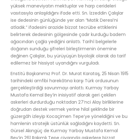
yüksek maneviyatın mektuplar ve harp cerideleri
vasıtasıyla anlaşıldığını ifade etti
. Sn. İzzeddin Çalışlar
ise dedesinin günlüğünde yer alan “Matik Deresi’ni
atladık.” ifadesini arazide bizzat tecrübe ettiklerini
belirterek dedesinin gölgesinde çadır kurduğu badem
ağacından çağla yediğini anlattı
. Tarihî belgelerle
doğanın sunduğu şifreleri birleştirmenin önemine
değinen Çalışlar, bu yürüyüşün biyolojik olarak da tarif
edilemez bir hissiyat uyandığını vurguladı.
Enstitü Başkanımız Prof. Dr. Murat Karataş, 25 Nisan 1915
tarihindeki amfibi harekâtına karşı Türk ordusunun
gerçekleştirdiği savunmayı anlattı
. Kurmay Yarbay
Mustafa Kemal Bey’in inisiyatif alarak geri çekilen
askerleri durdurduğu noktadan 27’nci Alay birliklerine
doğrudan destek vermek yerine hilal şeklinde bir
güzergâh izleyip Kocaçimen Tepe’ye yöneldiğini ve bu
hamlenin stratejik üstünlük sağladığını kaydetti
. Sn.
Gürsel Akıngüç de Kurmay Yarbay Mustafa Kemal
Bey’in 261 Rakımlı Tepe civarında askerlere bizzat