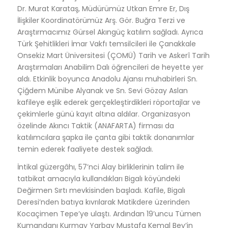
Dr. Murat Karataş, Müdürümüz Utkan Emre Er, Dış
İlişkiler Koordinatörümüz Arş. Gör. Buğra Terzi ve
Araştırmacımız Gürsel Akıngüç katılım sağladı
. Ayrıca
Türk Şehitlikleri İmar Vakfı temsilcileri ile Çanakkale
Onsekiz Mart Üniversitesi (ÇOMÜ) Tarih ve Askerî Tarih
Araştırmaları Anabilim Dalı öğrencileri de heyette yer
aldı
. Etkinlik boyunca Anadolu Ajansı muhabirleri Sn.
Çiğdem Münibe Alyanak ve Sn. Sevi Gözay Aslan
kafileye eşlik ederek gerçekleştirdikleri röportajlar ve
çekimlerle günü kayıt altına aldılar
. Organizasyon
özelinde Akıncı Taktik (ANAFARTA) firması da
katılımcılara şapka ile çanta gibi taktik donanımlar
temin ederek faaliyete destek sağladı
.
İntikal güzergâhı, 57’nci Alay birliklerinin talim ile
tatbikat amacıyla kullandıkları Bigalı köyündeki
Değirmen Sırtı mevkisinden başladı
. Kafile, Bigalı
Deresi’nden batıya kıvrılarak Matikdere üzerinden
Kocaçimen Tepe’ye ulaştı
. Ardından 19’uncu Tümen
Kumandanı Kurmay Yarbay Mustafa Kemal Bey’in