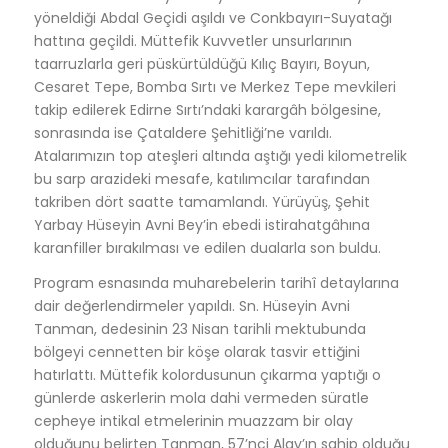
yöneldiği Abdal Geçidi aşıldı ve Conkbayırı-Suyatağı
hattına geçildi
. Müttefik Kuvvetler unsurlarının
taarruzlarla geri püskürtüldüğü Kılıç Bayırı, Boyun,
Cesaret Tepe, Bomba Sırtı ve Merkez Tepe mevkileri
takip edilerek Edirne Sırtı’ndaki karargâh bölgesine,
sonrasında ise Çataldere Şehitliği’ne varıldı
.
Atalarımızın top ateşleri altında aştığı yedi kilometrelik
bu sarp arazideki mesafe, katılımcılar tarafından
takriben dört saatte tamamlandı
. Yürüyüş, Şehit
Yarbay Hüseyin Avni Bey’in ebedi istirahatgâhına
karanfiller bırakılması ve edilen dualarla son buldu
.
Program esnasında muharebelerin tarihî detaylarına
dair değerlendirmeler yapıldı
. Sn. Hüseyin Avni
Tanman, dedesinin 23 Nisan tarihli mektubunda
bölgeyi cennetten bir köşe olarak tasvir ettiğini
hatırlattı
. Müttefik kolordusunun çıkarma yaptığı o
günlerde askerlerin mola dahi vermeden süratle
cepheye intikal etmelerinin muazzam bir olay
olduğunu belirten Tanman, 57’nci Alay’ın sahip olduğu