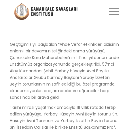
Geçtiğimiz yıl başlatılan “Ahde Vefa” etkinlikleri dizisinin
anlamlı bir devamı niteliğindeki anma yürüyüşü,
Çanakkale Kara Muharebeleri’nin 111’inci yıl dönümünde
Enstitümüz organizasyonunda gerçekleştirildi
. 57’nci
Alay Kumandanı Şehit Yarbay Hüseyin Avni Bey ile
Anafartalar Grubu Kurmay Başkanı Yarbay İzzettin
Bey’in torunlarının misafir edildiği bu özel programda;
akademisyenler, araştırmacılar ve öğrenciler harp
sahasında bir araya geldi
.
Tarihî mirası yaşatmak amacıyla 111 yıllık rotada tertip
edilen yürüyüşe; Yarbay Hüseyin Avni Bey’in torunu Sn.
Hüseyin Avni Tanman ve Yarbay İzzettin Bey’in torunu
Sn. İzzeddin Çalışlar ile birlikte Enstitü Başkanımız Prof.